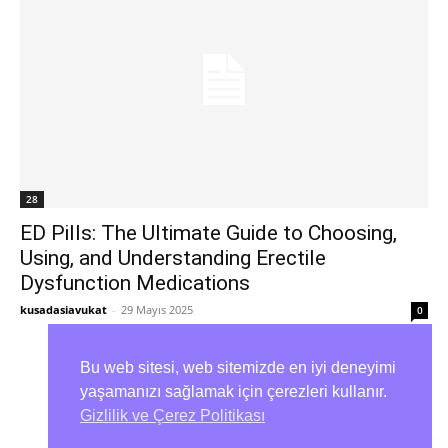
28
ED Pills: The Ultimate Guide to Choosing,
Using, and Understanding Erectile
Dysfunction Medications
kusadasiavukat
-
29 Mayıs 2025
0
Bu web sitesi, web sitemizde en iyi deneyimi
yaşamanızı sağlamak için çerezleri kullanır.
Size Yardımcı Olmak İçin Buradayız
1
2
3
Gizlilik ve Çerez Politikası