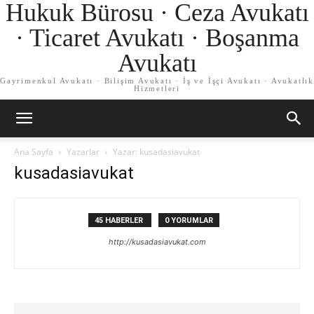
Hukuk Bürosu · Ceza Avukatı
· Ticaret Avukatı · Boşanma
Avukatı
Gayrimenkul Avukatı · Bilişim Avukatı · İş ve İşçi Avukatı · Avukatlık
Hizmetleri
Ana Sayfa
Yazarlar
Yazar: kusadasiavukat
kusadasiavukat
45 HABERLER
0 YORUMLAR
http://kusadasiavukat.com